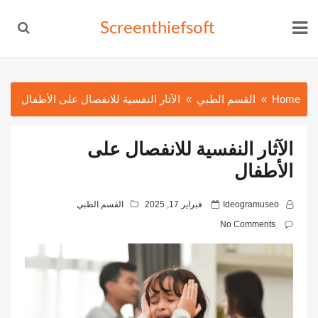
Ski
Screenthiefsoft
t
conten
Home
القسم الطبي
الآثار النفسية للانفصال على الأطفال
الآثار النفسية للانفصال على
الأطفال
P
Ideogramuseo
فبراير 17, 2025
القسم الطبي
o
No Comments
s
t
e
d
o