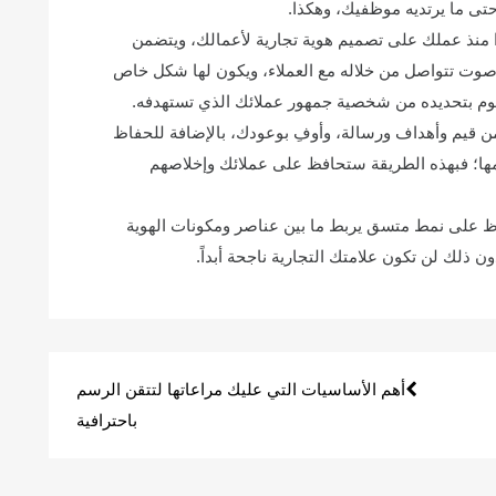
حتى ما يرتديه موظفيك، وهكذا.
ا منذ عملك على تصميم هوية تجارية لأعمالك، ويتضمن
 صوت تتواصل من خلاله مع العملاء، ويكون لها شكل خاص
 تقوم بتحديده من شخصية جمهور عملائك الذي تستهدفه.
ن قيم وأهداف ورسالة، وأوفِ بوعودك، بالإضافة للحفاظ
ها؛ فبهذه الطريقة ستحافظ على عملائك وإخلاصهم
فاظ على نمط متسق يربط ما بين عناصر ومكونات الهوية
دون ذلك لن تكون علامتك التجارية ناجحة أبداً.
أهم الأساسيات التي عليك مراعاتها لتتقن الرسم
باحترافية