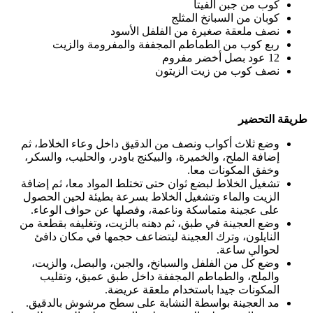
كوب من جبن الفيتا
كوبان من السبانخ المثلج
نصف ملعقة صغيرة من الفلفل الأسود
ربع كوب من الطماطم المجففة والمفرومة والزيت
12 عود بصل أخضر مفروم
نصف كوب من زيت الزيتون
طريقة التحضير
وضع ثلاث أكواب ونصف من الدقيق داخل وعاء الخلاط، ثم
إضافة الملح، والخميرة، والبيكنج باودر، والحليب، والسكر،
وخفق المكونات معا.
تشغيل الخلاط لبضع ثوان حتى تختلط المواد معا، ثم إضافة
الزيت والماء وتشغيل الخلاط بسرعة بطيئة لحين الحصول
على عجينة متماسكة وناعمة، وفصلها عن حواف الوعاء.
وضع العجينة في طبق، ثم دهنه بالزيت، وتغليفه بقطعة من
النايلون، وترك العجينة ليتضاعف حجمها في مكان دافئ
لحوالي ساعة.
وضع كل من الفلفل والسبانخ، والجبن، والبصل، والزيت،
والملح، والطماطم المجففة داخل طبق عميق، وتقليب
المكونات جيدا باستخدام ملعقة عريضة.
مد العجينة بواسطة النشابة على سطح مرشوش بالدقيق.