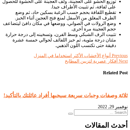
توزيع الحشو على العجينة، ولف العجينة على الحشوة للحصول
على لفافة، ثم تثبيت الأطراف جيدا.
تقطيع اللفافة بحجم حسب الرغبة بسكين حاد، ثم وضع
الطرف المغلق من الأسفل لمنع فتح العجين أثناء الخبز.
وضع الرولات في الصواني، ووضعها في مكان دافئ ليتضاعف
حجم العجينة مرة أخرى.
تثبيت الرف الشبكي وسط الفرن، وتسخينه إلى درجة حرارة
مئتان درجة مئوية، ثم خبز اللفائف لحوالي خمسة عشرة
دقيقة حتى تكتسب اللون الذهبي.
تصفّح
Previous
أنواع الأخشاب الأكثر استخداما في المنزل
Next
أفكار عصرية لتزيين المطابخ
المقالات
Related Post
ثلاثة وصفات وجبات سريعة سيحبها أفراد عائلتك بالتأكيد!
نوفمبر 29, 2022
Search
Search
for:
أحدث المقالات