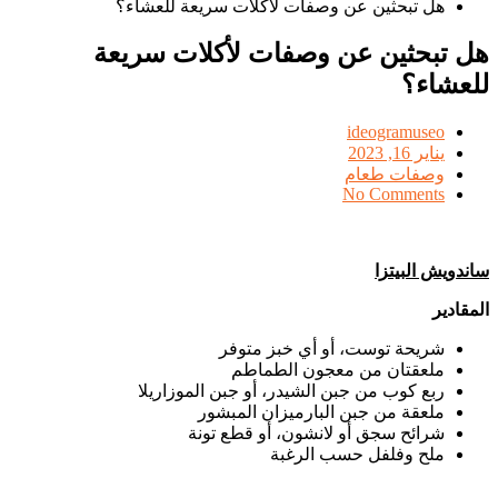
هل تبحثين عن وصفات لأكلات سريعة للعشاء؟
هل تبحثين عن وصفات لأكلات سريعة
للعشاء؟
ideogramuseo
Posted
يناير 16, 2023
on
وصفات طعام
No Comments
ساندويش البيتزا
المقادير
شريحة توست، أو أي خبز متوفر
ملعقتان من معجون الطماطم
ربع كوب من جبن الشيدر، أو جبن الموزاريلا
ملعقة من جبن البارميزان المبشور
شرائح سجق أو لانشون، أو قطع تونة
ملح وفلفل حسب الرغبة