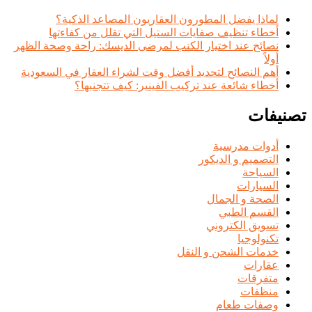
لماذا يفضل المطورون العقاريون المصاعد الذكية؟
أخطاء تنظيف صفايات الستيل التي تقلل من كفاءتها
نصائح عند اختيار الكنب لمرضى الديسك: راحة وصحة الظهر
أولاً
أهم النصائح لتحديد أفضل وقت لشراء العقار في السعودية
أخطاء شائعة عند تركيب الفينير: كيف تتجنبها؟
تصنيفات
أدوات مدرسية
التصميم و الديكور
السياحة
السيارات
الصحة و الجمال
القسم الطبي
تسويق الكتروني
تكنولوجيا
خدمات الشحن و النقل
عقارات
متفرقات
منظفات
وصفات طعام