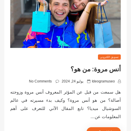
تسويق الكتروني
أنس مروة: من هو؟
P
Ideogramuseo
يوليو 24, 2024
No Comments
o
هل سمعت من قبل عن المؤثر المعروف أنس مروة وزوجته
s
أصالة؟ من هو أنس مروة؟ وكيف بدء مسيرته في عالم
t
السوشيال ميديا؟ تابع المقال الآتي للتعرف على أهم
e
المعلومات عن…
d
o
n