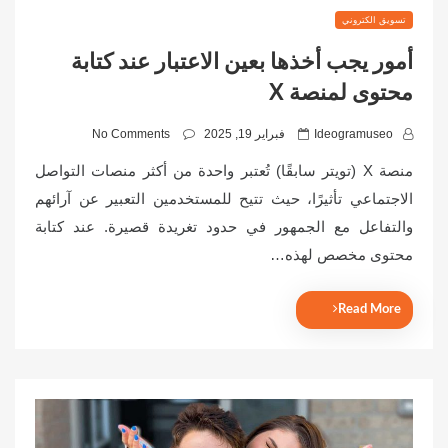
تسويق الكتروني
أمور يجب أخذها بعين الاعتبار عند كتابة
محتوى لمنصة X
P
Ideogramuseo
فبراير 19, 2025
No Comments
o
منصة X (تويتر سابقًا) تُعتبر واحدة من أكثر منصات التواصل
s
الاجتماعي تأثيرًا، حيث تتيح للمستخدمين التعبير عن آرائهم
t
والتفاعل مع الجمهور في حدود تغريدة قصيرة. عند كتابة
e
d
محتوى مخصص لهذه…
o
n
Read More