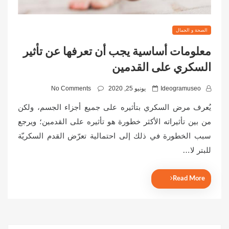
الصحة و الجمال
معلومات أساسية يجب أن تعرفها عن تأثير
السكري على القدمين
P
Ideogramuseo
يونيو 25, 2020
No Comments
o
يُعرف مرض السكري بتأثيره على جميع أجزاء الجسم، ولكن
s
من بين تأثيراته الأكثر خطورة هو تأثيره على القدمين؛ ويرجع
t
سبب الخطورة في ذلك إلى احتمالية تعرّض القدم السكريّة
e
للبتر لا…
d
o
n
Read More