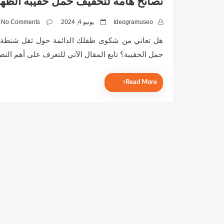
نصائح هامة لتخفيف حمل حقيبة الظهر
P
Ideogramuseo
يونيو 4, 2024
No Comments
o
هل تعاني من شكوى طفلك الدائمة حول ثقل شنطة ظ
s
حمل الحقيبة؟ تابع المقال الآتي للتعرف على أهم الن
t
e
d
Read More
o
n