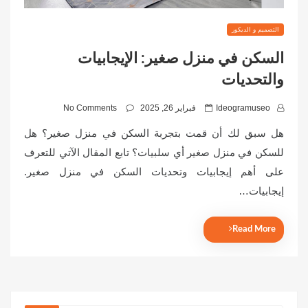
التصميم و الديكور
السكن في منزل صغير: الإيجابيات
والتحديات
P
Ideogramuseo
فبراير 26, 2025
No Comments
o
هل سبق لك أن قمت بتجربة السكن في منزل صغير؟ هل
s
للسكن في منزل صغير أي سلبيات؟ تابع المقال الآتي للتعرف
t
على أهم إيجابيات وتحديات السكن في منزل صغير.
e
إيجابيات…
d
o
n
Read More